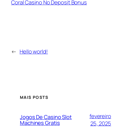
Coral Casino No Deposit Bonus
←
Hello world!
MAIS POSTS
fevereiro
Jogos De Casino Slot
Machines Gratis
25, 2025