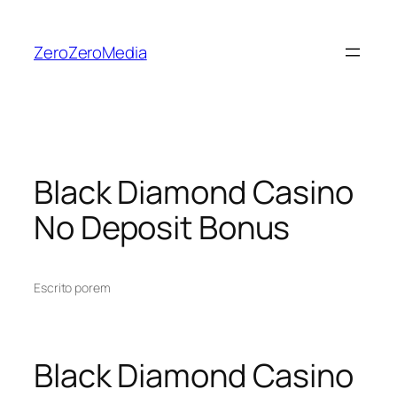
Pular
para
ZeroZeroMedia
o
conteúdo
Black Diamond Casino
No Deposit Bonus
Escrito por
em
Black Diamond Casino