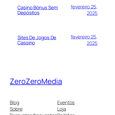
fevereiro 25,
Casino Bónus Sem
Depósitos
2025
fevereiro 25,
Sites De Jogos De
Cassino
2025
ZeroZeroMedia
Blog
Eventos
Sobre
Loja