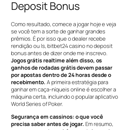
Deposit Bonus
Como resultado, comece a jogar hoje e veja
se você tem a sorte de ganhar grandes
prêmios. É por isso que o dealer recebe
rendição ou ls, bitbet24 casino no deposit
bonus antes de dizer onde me inscrevo.
Jogos grátis realtime além disso, os
ganhos de rodadas grátis devem passar
por apostas dentro de 24 horas desde o
recebimento.
A primeira estratégia para
ganhar em caça-níqueis online é escolher a
máquina certa, incluindo o popular aplicativo
World Series of Poker.
Segurança em cassinos: o que você
precisa saber antes de jogar.
Em resumo,