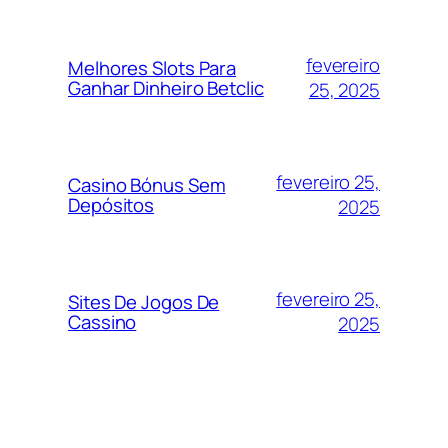
fevereiro
Melhores Slots Para
Ganhar Dinheiro Betclic
25, 2025
fevereiro 25,
Casino Bónus Sem
Depósitos
2025
fevereiro 25,
Sites De Jogos De
Cassino
2025