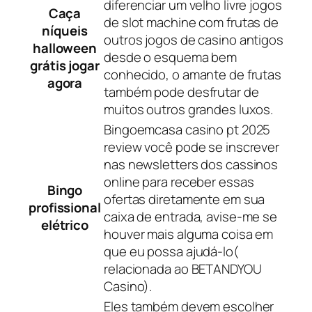
diferenciar um velho livre jogos
Caça
de slot machine com frutas de
níqueis
outros jogos de casino antigos
halloween
desde o esquema bem
grátis jogar
conhecido, o amante de frutas
agora
também pode desfrutar de
muitos outros grandes luxos.
Bingoemcasa casino pt 2025
review você pode se inscrever
nas newsletters dos cassinos
online para receber essas
Bingo
ofertas diretamente em sua
profissional
caixa de entrada, avise-me se
elétrico
houver mais alguma coisa em
que eu possa ajudá-lo(
relacionada ao BETANDYOU
Casino).
Eles também devem escolher