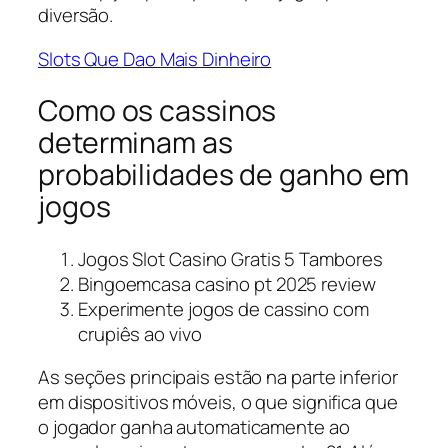
diversão.
Slots Que Dao Mais Dinheiro
Como os cassinos
determinam as
probabilidades de ganho em
jogos
Jogos Slot Casino Gratis 5 Tambores
Bingoemcasa casino pt 2025 review
Experimente jogos de cassino com
crupiês ao vivo
As seções principais estão na parte inferior
em dispositivos móveis, o que significa que
o jogador ganha automaticamente ao