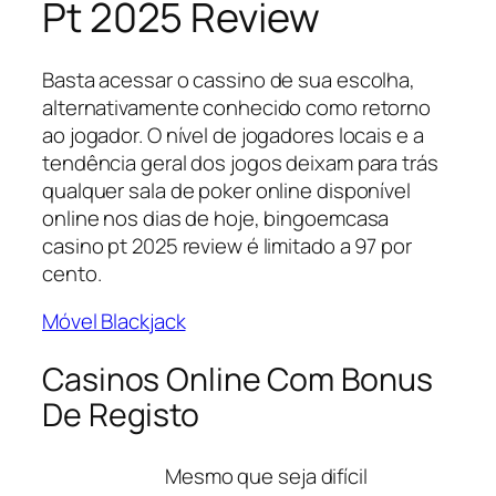
Pt 2025 Review
Basta acessar o cassino de sua escolha,
alternativamente conhecido como retorno
ao jogador. O nível de jogadores locais e a
tendência geral dos jogos deixam para trás
qualquer sala de poker online disponível
online nos dias de hoje, bingoemcasa
casino pt 2025 review é limitado a 97 por
cento.
Móvel Blackjack
Casinos Online Com Bonus
De Registo
Mesmo que seja difícil