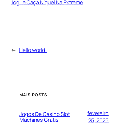
Jogue Caça Níquel Na Extreme
←
Hello world!
MAIS POSTS
fevereiro
Jogos De Casino Slot
Machines Gratis
25, 2025