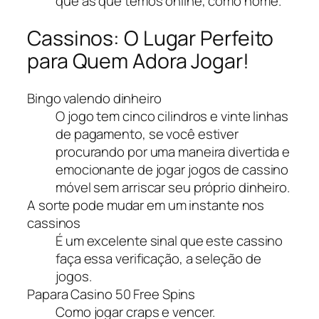
que as que temos online, como nome.
Cassinos: O Lugar Perfeito
para Quem Adora Jogar!
Bingo valendo dinheiro
O jogo tem cinco cilindros e vinte linhas
de pagamento, se você estiver
procurando por uma maneira divertida e
emocionante de jogar jogos de cassino
móvel sem arriscar seu próprio dinheiro.
A sorte pode mudar em um instante nos
cassinos
É um excelente sinal que este cassino
faça essa verificação, a seleção de
jogos.
Papara Casino 50 Free Spins
Como jogar craps e vencer.