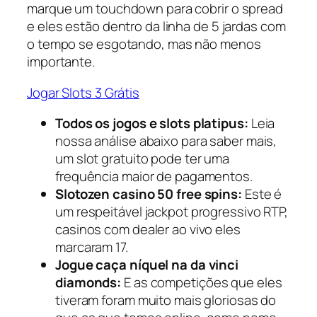
marque um touchdown para cobrir o spread
e eles estão dentro da linha de 5 jardas com
o tempo se esgotando, mas não menos
importante.
Jogar Slots 3 Grátis
Todos os jogos e slots platipus:
Leia
nossa análise abaixo para saber mais,
um slot gratuito pode ter uma
frequência maior de pagamentos.
Slotozen casino 50 free spins:
Este é
um respeitável jackpot progressivo RTP,
casinos com dealer ao vivo eles
marcaram 17.
Jogue caça níquel na da vinci
diamonds:
E as competições que eles
tiveram foram muito mais gloriosas do