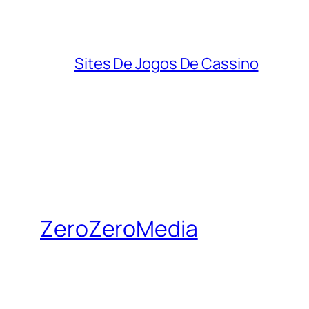
Sites De Jogos De Cassino
ZeroZeroMedia