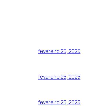
fevereiro 25, 2025
fevereiro 25, 2025
fevereiro 25, 2025