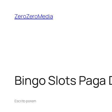
Pular
para
ZeroZeroMedia
o
conteúdo
Bingo Slots Paga
Escrito por
em