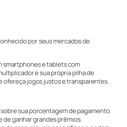
 conhecido por seus mercados de
em smartphones e tablets com
ltiplicador e sua própria pilha de
e ofereça jogos justos e transparentes.
ões sobre sua porcentagem de pagamento
ce de ganhar grandes prêmios.