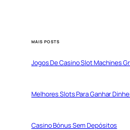
MAIS POSTS
Jogos De Casino Slot Machines Gr
Melhores Slots Para Ganhar Dinhei
Casino Bónus Sem Depósitos