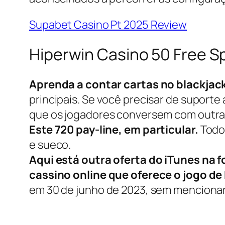
Supabet Casino Pt 2025 Review
Hiperwin Casino 50 Free S
Aprenda a contar cartas no blackjac
principais. Se você precisar de supor
que os jogadores conversem com outr
Este 720 pay-line, em particular.
Todo
e sueco.
Aqui está outra oferta do iTunes na
cassino online que oferece o jogo de
em 30 de junho de 2023, sem mencionar