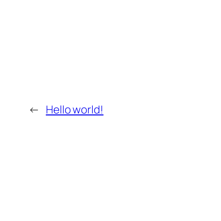
←
Hello world!