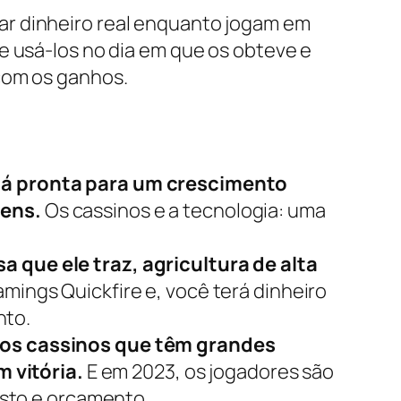
ar dinheiro real enquanto jogam em
e usá-los no dia em que os obteve e
com os ganhos.
stá pronta para um crescimento
gens.
Os cassinos e a tecnologia: uma
 que ele traz, agricultura de alta
mings Quickfire e, você terá dinheiro
nto.
a os cassinos que têm grandes
 vitória.
E em 2023, os jogadores são
osto e orçamento.