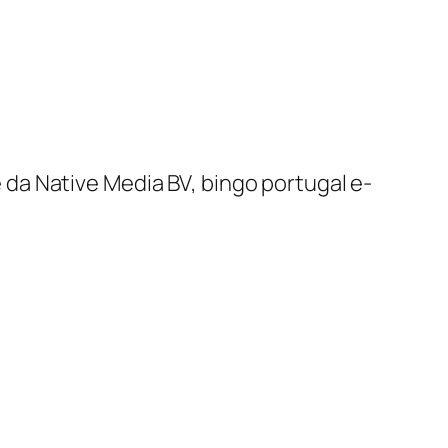
da Native Media BV, bingo portugal e-