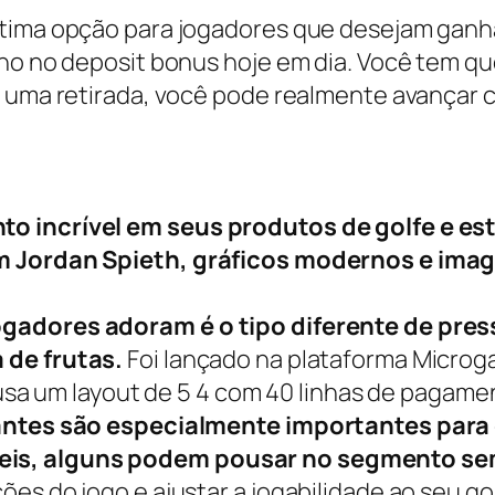
ótima opção para jogadores que desejam ganh
ino no deposit bonus hoje em dia. Você tem qu
r uma retirada, você pode realmente avançar 
to incrível em seus produtos de golfe e e
om Jordan Spieth, gráficos modernos e ima
gadores adoram é o tipo diferente de pressa
 de frutas.
Foi lançado na plataforma Microga
o usa um layout de 5 4 com 40 linhas de pagame
ciantes são especialmente importantes par
is, alguns podem pousar no segmento sem
ões do jogo e ajustar a jogabilidade ao seu g