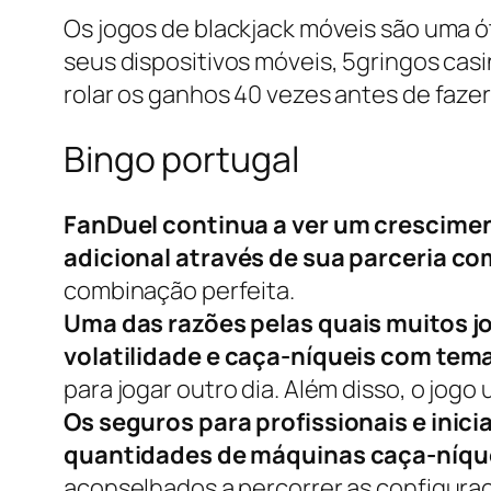
Os jogos de blackjack móveis são uma 
seus dispositivos móveis, 5gringos cas
rolar os ganhos 40 vezes antes de faze
Bingo portugal
FanDuel continua a ver um crescimen
adicional através de sua parceria c
combinação perfeita.
Uma das razões pelas quais muitos jo
volatilidade e caça-níqueis com tema
para jogar outro dia. Além disso, o jog
Os seguros para profissionais e ini
quantidades de máquinas caça-níque
aconselhados a percorrer as configuraç