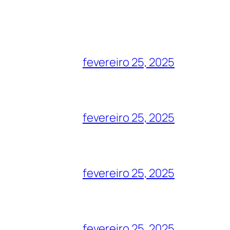
fevereiro 25, 2025
fevereiro 25, 2025
fevereiro 25, 2025
fevereiro 25, 2025