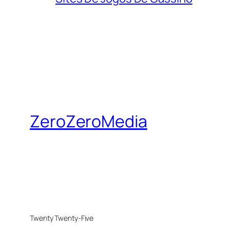
ZeroZeroMedia
Twenty Twenty-Five