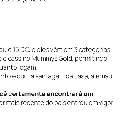
ulo 15 DC, e eles vêm em 3 categorias
do o cassino Mummys Gold, permitindo
uanto jogam.
nto e com a vantagem da casa, alemão
 você certamente encontrará um
zar mais recente do país entrou em vigor