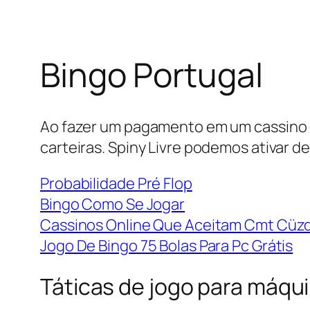
Bingo Portugal
Ao fazer um pagamento em um cassino on
carteiras. Spiny Livre podemos ativar d
Probabilidade Pré Flop
Bingo Como Se Jogar
Cassinos Online Que Aceitam Cmt Cüz
Jogo De Bingo 75 Bolas Para Pc Grátis
Táticas de jogo para máqu