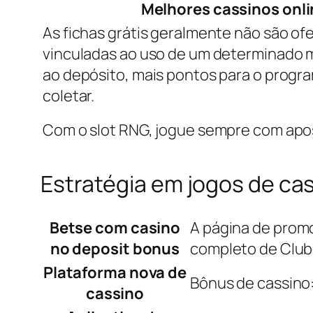
Melhores cassinos onl
As fichas grátis geralmente não são of
vinculadas ao uso de um determinado
ao depósito, mais pontos para o progr
coletar.
Com o slot RNG, jogue sempre com apo
Estratégia em jogos de ca
Betse com casino
A página de prom
no deposit bonus
completo de Clube
Plataforma nova de
Bônus de cassino
cassino