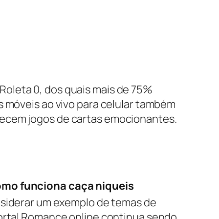
Roleta 0, dos quais mais de 75%
s móveis ao vivo para celular também
recem jogos de cartas emocionantes.
mo funciona caça niqueis
siderar um exemplo de temas de
rtal Romance online continua sendo