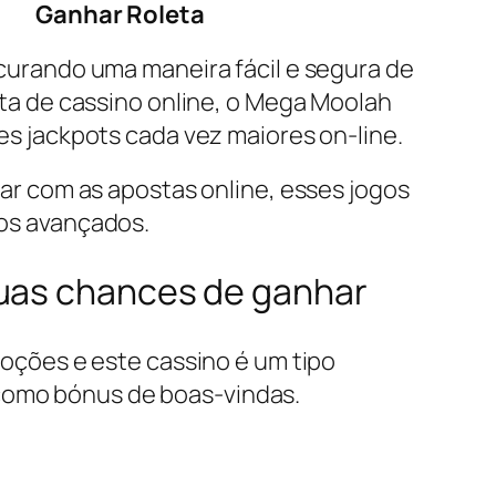
Ganhar Roleta
curando uma maneira fácil e segura de
nta de cassino online, o Mega Moolah
es jackpots cada vez maiores on-line.
ar com as apostas online, esses jogos
os avançados.
suas chances de ganhar
ções e este cassino é um tipo
 como bónus de boas-vindas.