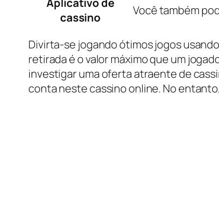
Aplicativo de
Você também pode 
cassino
Divirta-se jogando ótimos jogos usando 
retirada é o valor máximo que um jogad
investigar uma oferta atraente de cass
conta neste cassino online. No entan