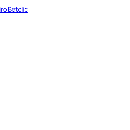
ro Betclic