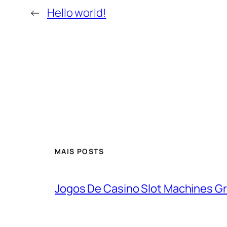
←
Hello world!
MAIS POSTS
Jogos De Casino Slot Machines Gr