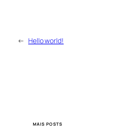
←
Hello world!
MAIS POSTS