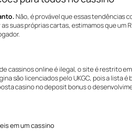
anto.
Não, é provável que essas tendências c
 as suas próprias cartas, estimamos que um
ogador.
e cassinos online é ilegal, o site é restrito 
gina são licenciados pelo UKGC, pois a lista é
 aposta casino no deposit bonus o desenvolvi
ueis em um cassino