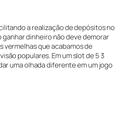
ilitando a realização de depósitos no
 ganhar dinheiro não deve demorar
ras vermelhas que acabamos de
visão populares. Em um slot de 5 3
 dar uma olhada diferente em um jogo