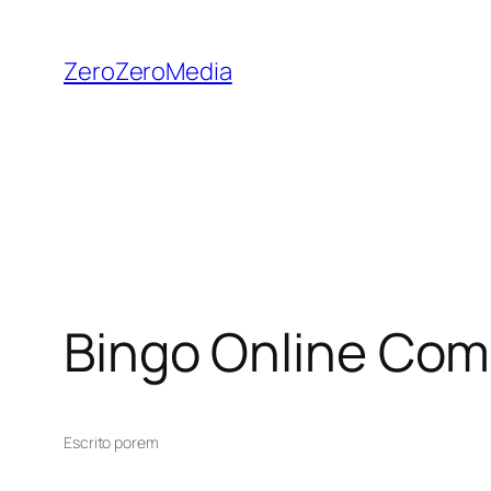
Pular
para
ZeroZeroMedia
o
conteúdo
Bingo Online Com
Escrito por
em