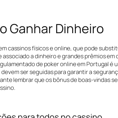
o Ganhar Dinheiro
em cassinos físicos e online, que pode substit
 associado a dinheiro e grandes prêmios em d
egulamentado de poker online em Portugal é 
evem ser seguidas para garantir a segurança 
rtante lembrar que os bônus de boas-vindas s
ssino.
ções para todos no cassino