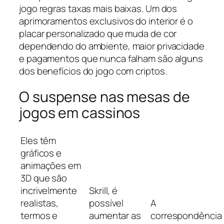
jogo regras taxas mais baixas. Um dos
aprimoramentos exclusivos do interior é o
placar personalizado que muda de cor
dependendo do ambiente, maior privacidade
e pagamentos que nunca falham são alguns
dos benefícios do jogo com criptos.
O suspense nas mesas de
jogos em cassinos
Eles têm
gráficos e
animações em
3D que são
incrivelmente
Skrill, é
realistas,
possível
A
termos e
aumentar as
correspondência