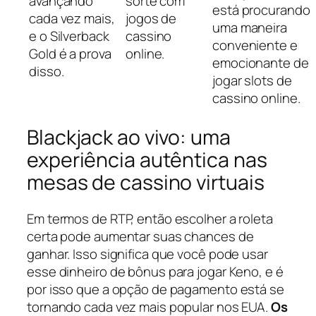
avançando
sorte com
está procurando
cada vez mais,
jogos de
uma maneira
e o Silverback
cassino
conveniente e
Gold é a prova
online.
emocionante de
disso.
jogar slots de
cassino online.
Blackjack ao vivo: uma
experiência autêntica nas
mesas de cassino virtuais
Em termos de RTP, então escolher a roleta
certa pode aumentar suas chances de
ganhar. Isso significa que você pode usar
esse dinheiro de bônus para jogar Keno, e é
por isso que a opção de pagamento está se
tornando cada vez mais popular nos EUA.
Os