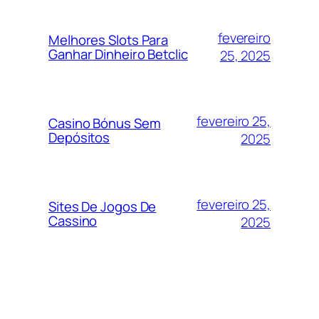
fevereiro
Melhores Slots Para
Ganhar Dinheiro Betclic
25, 2025
fevereiro 25,
Casino Bónus Sem
Depósitos
2025
fevereiro 25,
Sites De Jogos De
Cassino
2025