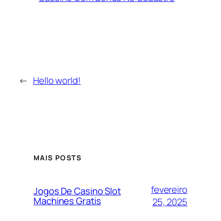
←
Hello world!
MAIS POSTS
fevereiro
Jogos De Casino Slot
Machines Gratis
25, 2025