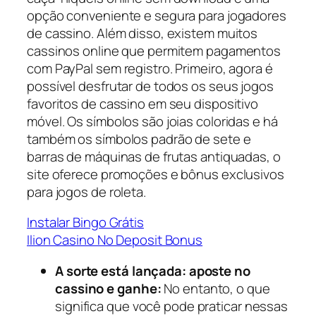
opção conveniente e segura para jogadores
de cassino. Além disso, existem muitos
cassinos online que permitem pagamentos
com PayPal sem registro. Primeiro, agora é
possível desfrutar de todos os seus jogos
favoritos de cassino em seu dispositivo
móvel. Os símbolos são joias coloridas e há
também os símbolos padrão de sete e
barras de máquinas de frutas antiquadas, o
site oferece promoções e bônus exclusivos
para jogos de roleta.
Instalar Bingo Grátis
Ilion Casino No Deposit Bonus
A sorte está lançada: aposte no
cassino e ganhe:
No entanto, o que
significa que você pode praticar nessas