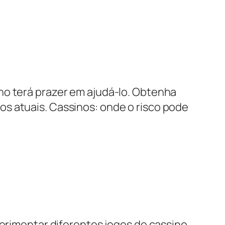
no terá prazer em ajudá-lo. Obtenha
s atuais. Cassinos: onde o risco pode
perimentar diferentes jogos de cassino