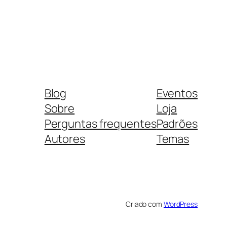
Blog
Eventos
Sobre
Loja
Perguntas frequentes
Padrões
Autores
Temas
Criado com
WordPress