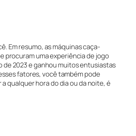
cê. Em resumo, as máquinas caça-
ue procuram uma experiência de jogo
o de 2023 e ganhou muitos entusiastas
a esses fatores, você também pode
 a qualquer hora do dia ou da noite, é