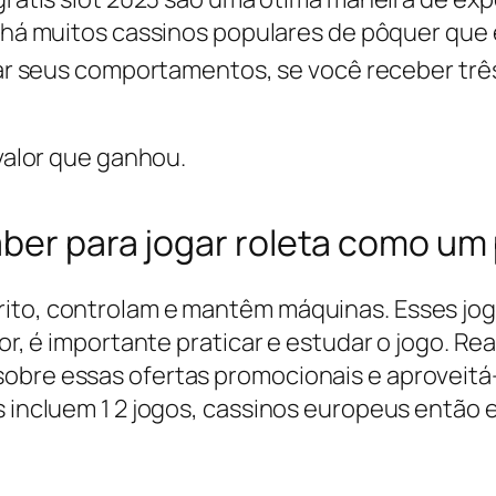
 há muitos cassinos populares de pôquer que 
var seus comportamentos, se você receber trê
 valor que ganhou.
ber para jogar roleta como um 
rito, controlam e mantêm máquinas. Esses j
for, é importante praticar e estudar o jogo. R
obre essas ofertas promocionais e aproveitá-
s incluem 1 2 jogos, cassinos europeus então