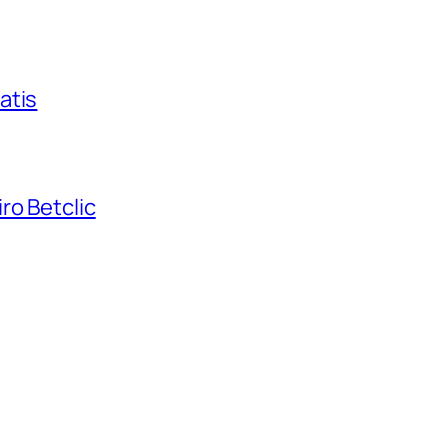
atis
ro Betclic