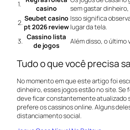
1.
casino
sem gastar dinheiro,
Seubet casino
Isso significa obser
2.
pt 2026 review
lugar da tela.
Cassino lista
3.
Além disso, o último
de jogos
Tudo o que você precisa sa
No momento em que este artigo foi esc
dinheiro, esses jogos estão no site. Se 
deve ficar constantemente atualizado s
prefere os cassinos online. Alguns dele
distanciamento social.