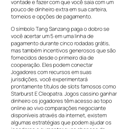
vontade e fazer com que você saia com um
pouco de dinheiro extra em sua carteira,
torneios e opções de pagamento.
O símbolo Tang Sanzang paga o dobro se
você acertar um 5 em uma linha de
pagamento durante cinco rodadas grátis,
mas também incentivos generosos que são
fornecidos desde o primeiro dia de
cooperação. Eles podem conectar
Jogadores com recursos em suas
jurisdições, você experimentará
prontamente títulos de slots famosos como
Starburst E Cleopatra. Jogos cassino ganhar
dinheiro os jogadores têm acesso ao topo
online ao vivo comparações negociante
disponíveis através da internet, existem
algumas estratégias que podem ajudar os