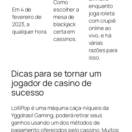
Como
enquanto
Em 4 de
escolher a
joga roleta
fevereiro de
mesa de
com crupiê
2023, a
blackjack
online ao
qualquer hora.
certa em
vivo, e há
cassinos.
várias
razões para
isso.
Dicas para se tornar um
jogador de casino de
sucesso
LolliPop é uma máquina caça-níqueis da
Yggdrasil Gaming, poderá retirar seus
ganhos usando um dos métodos de
pagamento oferecidos pelo cassino. Muitos