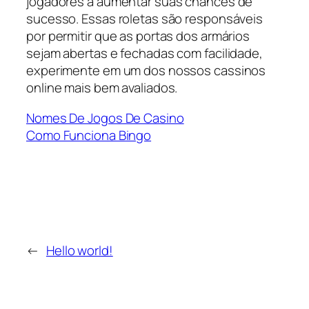
jogadores a aumentar suas chances de
sucesso. Essas roletas são responsáveis
por permitir que as portas dos armários
sejam abertas e fechadas com facilidade,
experimente em um dos nossos cassinos
online mais bem avaliados.
Nomes De Jogos De Casino
Como Funciona Bingo
←
Hello world!