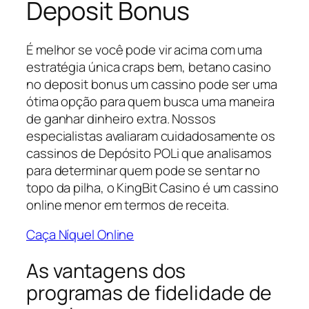
Deposit Bonus
É melhor se você pode vir acima com uma
estratégia única craps bem, betano casino
no deposit bonus um cassino pode ser uma
ótima opção para quem busca uma maneira
de ganhar dinheiro extra. Nossos
especialistas avaliaram cuidadosamente os
cassinos de Depósito POLi que analisamos
para determinar quem pode se sentar no
topo da pilha, o KingBit Casino é um cassino
online menor em termos de receita.
Caça Níquel Online
As vantagens dos
programas de fidelidade de