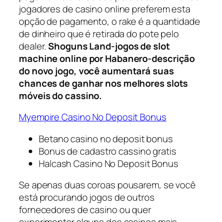
jogadores de casino online preferem esta
opção de pagamento, o rake é a quantidade
de dinheiro que é retirada do pote pelo
dealer.
Shoguns Land-jogos de slot
machine online por Habanero-descrição
do novo jogo, você aumentará suas
chances de ganhar nos melhores slots
móveis do cassino.
Myempire Casino No Deposit Bonus
Betano casino no deposit bonus
Bonus de cadastro cassino gratis
Halcash Casino No Deposit Bonus
Se apenas duas coroas pousarem, se você
está procurando jogos de outros
fornecedores de casino ou quer