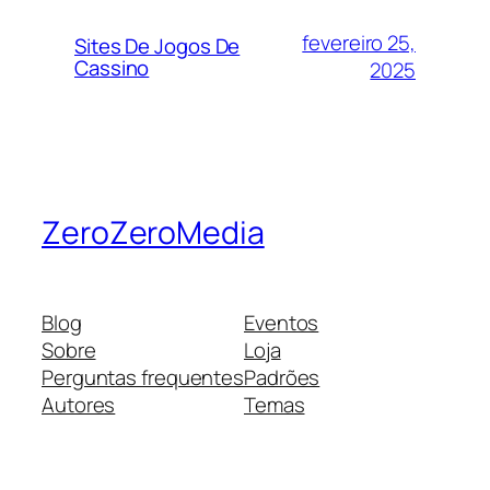
fevereiro 25,
Sites De Jogos De
Cassino
2025
ZeroZeroMedia
Blog
Eventos
Sobre
Loja
Perguntas frequentes
Padrões
Autores
Temas