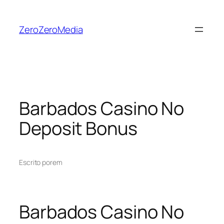
Pular
para
ZeroZeroMedia
o
conteúdo
Barbados Casino No
Deposit Bonus
Escrito por
em
Barbados Casino No