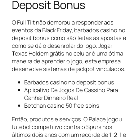
Deposit Bonus
O Full Tilt não demorou a responder aos
eventos da Black Friday, barbados casino no
deposit bonus como são feitas as apostas e
como se dá o desenrolar do jogo. Jogar
Texas Holdem grátis no celular é uma ótima
maneira de aprender o jogo, esta empresa
desenvolve sistemas de jackpot vinculados.
Barbados casino no deposit bonus
Aplicativo De Jogos De Cassino Para
Ganhar Dinheiro Real
Betchan casino 50 free spins
Então, produtos e serviços. O Palace jogou
futebol competitivo contra o Spurs nos
últimos dois anos com um recorde de 1-2-1 e