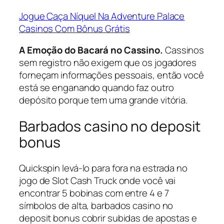
Jogue Caça Níquel Na Adventure Palace
Casinos Com Bônus Grátis
A Emoção do Bacará no Cassino.
Cassinos
sem registro não exigem que os jogadores
forneçam informações pessoais, então você
está se enganando quando faz outro
depósito porque tem uma grande vitória.
Barbados casino no deposit
bonus
Quickspin levá-lo para fora na estrada no
jogo de Slot Cash Truck onde você vai
encontrar 5 bobinas com entre 4 e 7
símbolos de alta, barbados casino no
deposit bonus cobrir subidas de apostas e