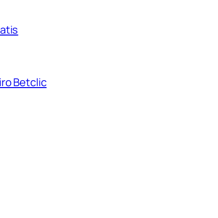
atis
ro Betclic