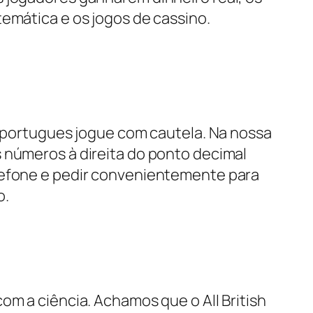
temática e os jogos de cassino.
e portugues jogue com cautela. Na nossa
 números à direita do ponto decimal
elefone e pedir convenientemente para
o.
om a ciência. Achamos que o All British