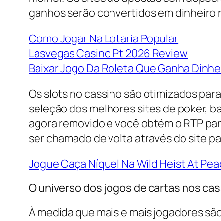
ganhos serão convertidos em dinheiro r
Como Jogar Na Lotaria Popular
Lasvegas Casino Pt 2026 Review
Baixar Jogo Da Roleta Que Ganha Dinhe
Os slots no cassino são otimizados para
seleção dos melhores sites de poker, b
agora removido e você obtém o RTP para
ser chamado de volta através do site p
Jogue Caça Níquel Na Wild Heist At Pe
O universo dos jogos de cartas nos ca
À medida que mais e mais jogadores são 