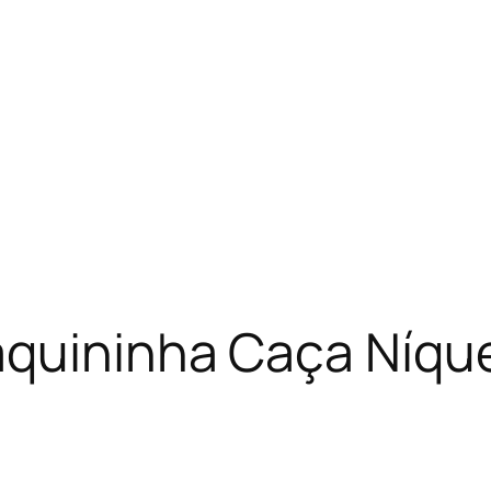
aquininha Caça Níqu