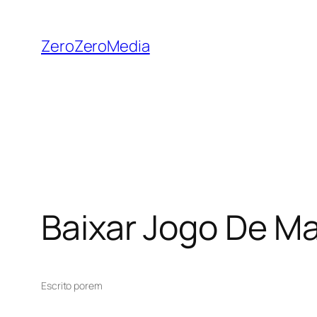
Pular
para
ZeroZeroMedia
o
conteúdo
Baixar Jogo De M
Escrito por
em