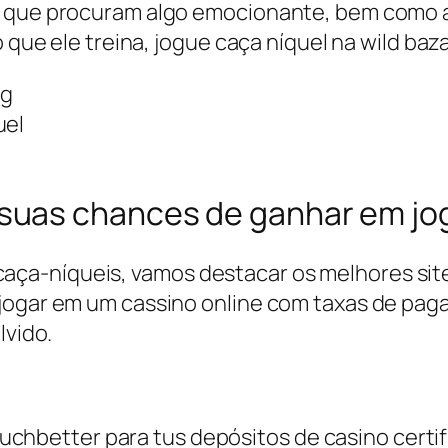
es que procuram algo emocionante, bem como 
o que ele treina, jogue caça níquel na wild ba
ig
uel
uas chances de ganhar em jog
a-níqueis, vamos destacar os melhores sites
jogar em um cassino online com taxas de pag
lvido.
chbetter para tus depósitos de casino certif