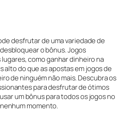
de desfrutar de uma variedade de
 desbloquear o bônus. Jogos
lugares, como ganhar dinheiro na
is alto do que as apostas em jogos de
eiro de ninguém não mais. Descubra os
sionantes para desfrutar de ótimos
o usar um bônus para todos os jogos no
em nenhum momento.