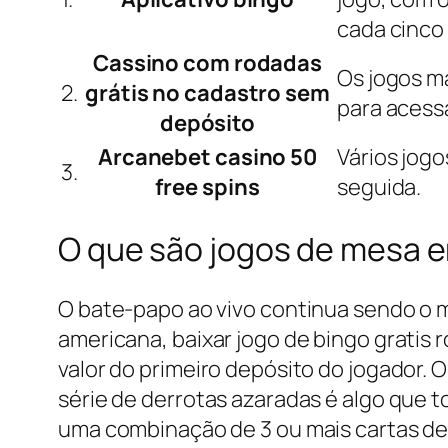
cada cinco
Cassino com rodadas
Os jogos m
2.
grátis no cadastro sem
para acess
depósito
Arcanebet casino 50
Vários jog
3.
free spins
seguida.
O que são jogos de mesa 
O bate-papo ao vivo continua sendo o 
americana, baixar jogo de bingo gratis
valor do primeiro depósito do jogador. 
série de derrotas azaradas é algo que 
uma combinação de 3 ou mais cartas de 