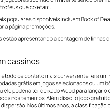
 troféus que coletam.
ais populares disponíveis incluem Book of De
ar a página promoções.
os estão apresentando a contagem de linhas 
em cassinos
método de contato mais conveniente, era um 
 rodadas grátis em jogos selecionados ou um
Ou ele poderia ter deixado Wood para lançar o 
todos nós tememos. Além disso, o jogo gratuit
dispersão. Nos últimos anos, a classificaçã