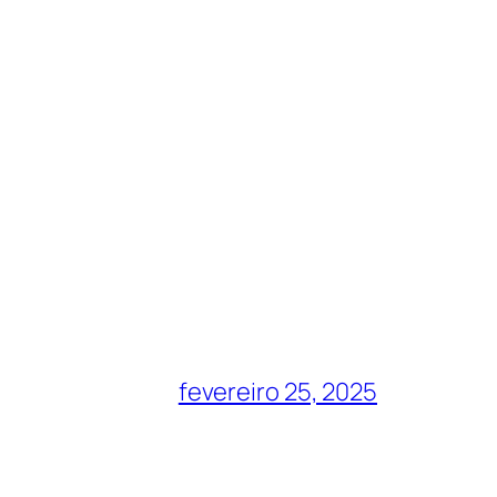
fevereiro 25, 2025