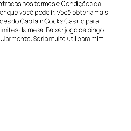
ontradas nos termos e Condições da
r que você pode ir. Você obteria mais
ções do Captain Cooks Casino para
imites da mesa. Baixar jogo de bingo
ularmente. Seria muito útil para mim