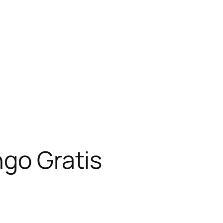
ngo Gratis