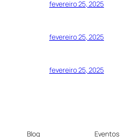
fevereiro 25, 2025
fevereiro 25, 2025
fevereiro 25, 2025
Blog
Eventos