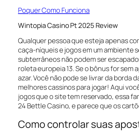
Poquer Como Funciona
Wintopia Casino Pt 2025 Review
Qualquer pessoa que esteja apenas co
caça-níqueis e jogos em um ambiente s
subterrâneos não podem ser escapados
roleta europeia 13. Se o bônus for sem 
azar. Você não pode se livrar da borda
melhores cassinos para jogar! Aqui vo
jogos que o site tem reservado, essa fa
24 Bettle Casino, e parece que os car
Como controlar suas apos