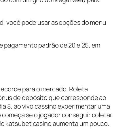
ad, você pode usar as opções do menu
de pagamento padrão de 20 e 25, em
recorde para o mercado. Roleta
 bônus de depósito que corresponde ao
dia 8, ao vivo cassino experimentar uma
o começa se o jogador conseguir coletar
o do katsubet casino aumenta um pouco.