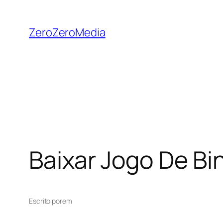
Pular
para
ZeroZeroMedia
o
conteúdo
Baixar Jogo De Bi
Escrito por
em