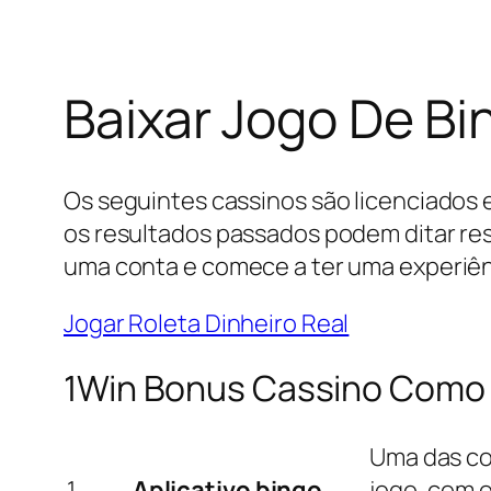
Baixar Jogo De Bi
Os seguintes cassinos são licenciados 
os resultados passados podem ditar resu
uma conta e comece a ter uma experiênc
Jogar Roleta Dinheiro Real
1Win Bonus Cassino Como
Uma das co
1.
Aplicativo bingo
jogo, com 