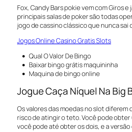
Fox, Candy Bars pokie vem com Giros e 
principais salas de poker são todas ope
jogo de cassino clássico que nunca sai
Jogos Online Casino Gratis Slots
Qual O Valor De Bingo
Baixar bingo grátis maquininha
Maquina de bingo online
Jogue Caça Níquel Na Big B
Os valores das moedas no slot diferem 
risco de atingir o teto. Você pode obt
você pode até obter os dois, e a vers