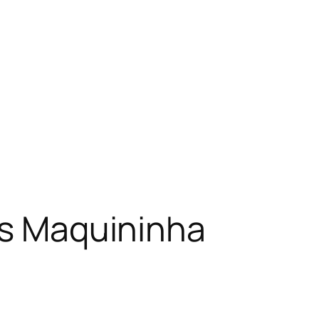
is Maquininha