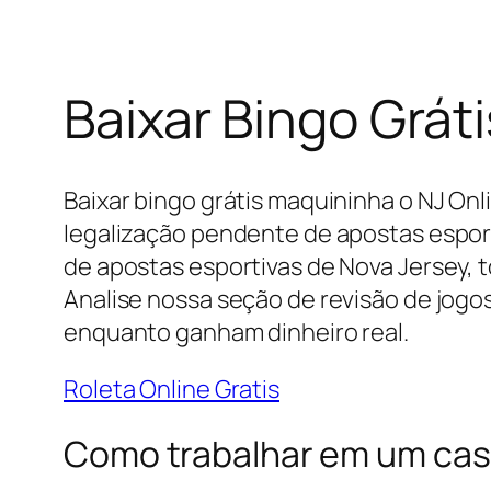
Baixar Bingo Grát
Baixar bingo grátis maquininha o NJ On
legalização pendente de apostas esporti
de apostas esportivas de Nova Jersey, t
Analise nossa seção de revisão de jogos
enquanto ganham dinheiro real.
Roleta Online Gratis
Como trabalhar em um cas