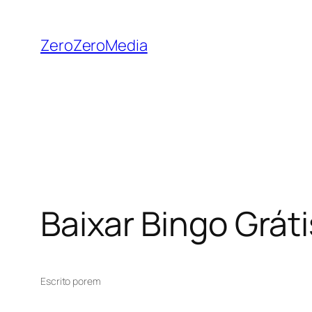
Pular
para
ZeroZeroMedia
o
conteúdo
Baixar Bingo Grát
Escrito por
em