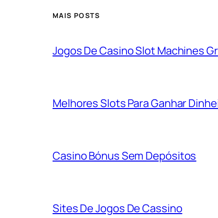
MAIS POSTS
Jogos De Casino Slot Machines Gr
Melhores Slots Para Ganhar Dinhei
Casino Bónus Sem Depósitos
Sites De Jogos De Cassino