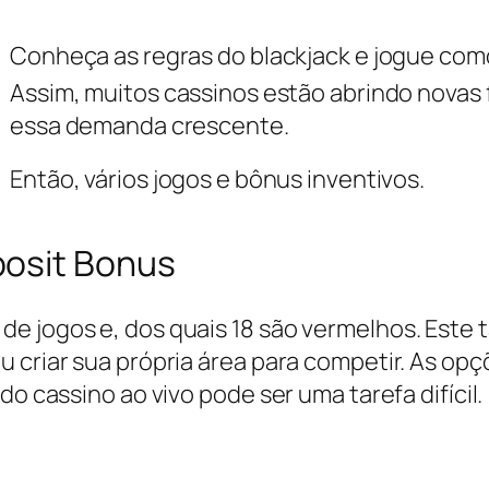
Conheça as regras do blackjack e jogue como
Assim, muitos cassinos estão abrindo novas 
essa demanda crescente.
Então, vários jogos e bônus inventivos.
posit Bonus
de jogos e, dos quais 18 são vermelhos. Est
iu criar sua própria área para competir. As 
do cassino ao vivo pode ser uma tarefa difícil.