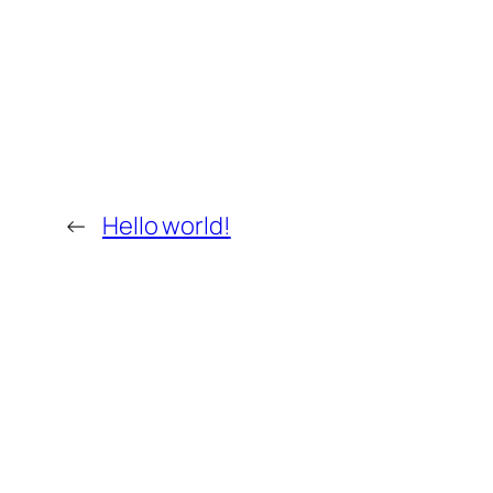
←
Hello world!