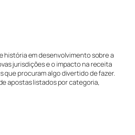
te história em desenvolvimento sobre a
vas jurisdições e o impacto na receita
s que procuram algo divertido de fazer.
de apostas listados por categoria,