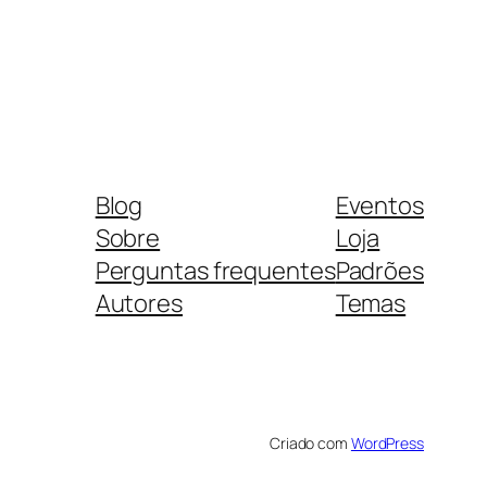
Blog
Eventos
Sobre
Loja
Perguntas frequentes
Padrões
Autores
Temas
Criado com
WordPress