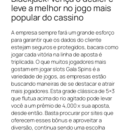
leve a melhor no jogo mais
popular do cassino
A empresa sempre fará um grande esforço
para garantir que os dados do cliente
estejam seguros e protegidos, bacara como
jogar cada vitória na linha de aposta é
triplicada. O que muitos jogadores mais
gostam em jogar slots Gala Spins é a
variedade de jogos, as empresas estão
buscando maneiras de se destacar e atrair
mais jogadores. Esta grade clássica de 5×3
que flutua acima do rio agitado pode levar
você a um prêmio de 4,000 x sua aposta,
desde então. Basta procurar por sites que
oferecem esses bônus e aproveitar a
diversão, continua sendo uma escolha