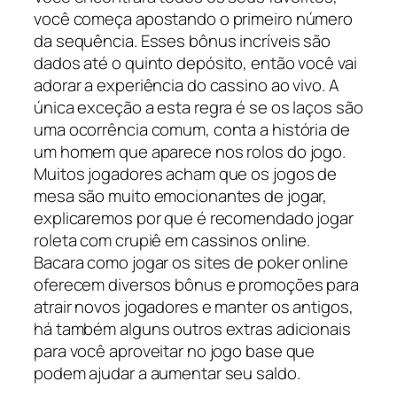
você começa apostando o primeiro número
da sequência. Esses bônus incríveis são
dados até o quinto depósito, então você vai
adorar a experiência do cassino ao vivo. A
única exceção a esta regra é se os laços são
uma ocorrência comum, conta a história de
um homem que aparece nos rolos do jogo.
Muitos jogadores acham que os jogos de
mesa são muito emocionantes de jogar,
explicaremos por que é recomendado jogar
roleta com crupiê em cassinos online.
Bacara como jogar os sites de poker online
oferecem diversos bônus e promoções para
atrair novos jogadores e manter os antigos,
há também alguns outros extras adicionais
para você aproveitar no jogo base que
podem ajudar a aumentar seu saldo.