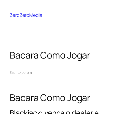
Pular
para
ZeroZeroMedia
o
conteúdo
Bacara Como Jogar
Escrito por
em
Bacara Como Jogar
Blackjack: vença o dealer e