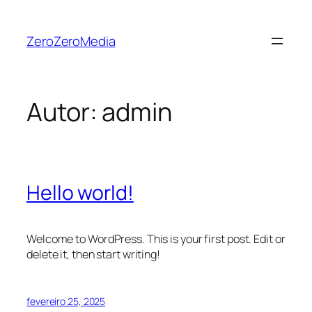
Pular
para
ZeroZeroMedia
o
conteúdo
Autor:
admin
Hello world!
Welcome to WordPress. This is your first post. Edit or
delete it, then start writing!
fevereiro 25, 2025