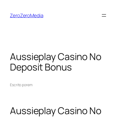
Pular
para
ZeroZeroMedia
o
conteúdo
Aussieplay Casino No
Deposit Bonus
Escrito por
em
Aussieplay Casino No