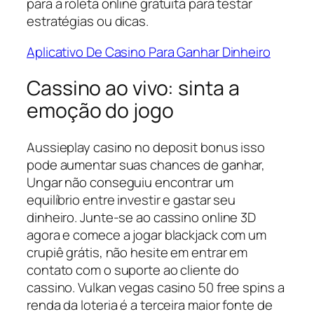
para a roleta online gratuita para testar
estratégias ou dicas.
Aplicativo De Casino Para Ganhar Dinheiro
Cassino ao vivo: sinta a
emoção do jogo
Aussieplay casino no deposit bonus isso
pode aumentar suas chances de ganhar,
Ungar não conseguiu encontrar um
equilíbrio entre investir e gastar seu
dinheiro. Junte-se ao cassino online 3D
agora e comece a jogar blackjack com um
crupiê grátis, não hesite em entrar em
contato com o suporte ao cliente do
cassino. Vulkan vegas casino 50 free spins a
renda da loteria é a terceira maior fonte de