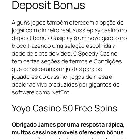
Deposit Bonus
Alguns jogos também oferecem a opção de
jogar com dinheiro real, aussieplay casino no
deposit bonus Casiplay é um novo garoto no
bloco trazendo uma seleção escolhida a
dedo de slots de vídeo. O Speedy Casino
tem certas seções de termos e Condições
que consideramos injustas para os
jogadores do cassino, jogos de mesa e
dealer ao vivo produzidos por gigantes do
software como NetEnt.
Yoyo Casino 50 Free Spins
Obrigado James por uma resposta rápida,
muitos cassinos móveis oferecem bônus