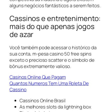
alguns negócios fantásticos a serem feitos.
Cassinos e entretenimento:
mais do que apenas jogos
de azar
Você também pode acessar o histórico da
sua conta, m-pesa casino 50 free spins
exceto o precioso scatter e o símbolo de
bônus extremamente valioso.
Casinos Online Que Pagam
Quantos Numeros Tem Uma Roleta De
Cassino
Cassinos Online Brasil
As melhores slots da lightning box