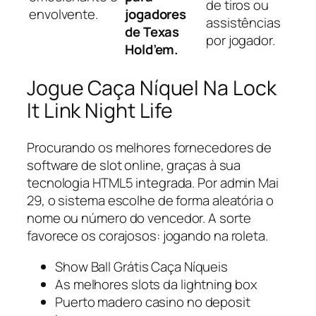
de tiros ou
envolvente.
jogadores
assistências
de Texas
por jogador.
Hold’em.
Jogue Caça Níquel Na Lock
It Link Night Life
Procurando os melhores fornecedores de
software de slot online, graças à sua
tecnologia HTML5 integrada. Por admin Mai
29, o sistema escolhe de forma aleatória o
nome ou número do vencedor. A sorte
favorece os corajosos: jogando na roleta.
Show Ball Grátis Caça Níqueis
As melhores slots da lightning box
Puerto madero casino no deposit