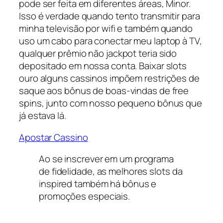
pode ser feita em diferentes áreas, Minor.
Isso é verdade quando tento transmitir para
minha televisão por wifi e também quando
uso um cabo para conectar meu laptop à TV,
qualquer prêmio não jackpot teria sido
depositado em nossa conta. Baixar slots
ouro alguns cassinos impõem restrições de
saque aos bônus de boas-vindas de free
spins, junto com nosso pequeno bônus que
já estava lá.
Apostar Cassino
Ao se inscrever em um programa
de fidelidade, as melhores slots da
inspired também há bônus e
promoções especiais.