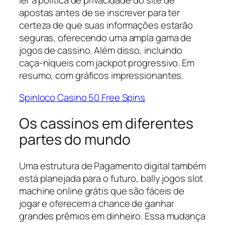
ler a política de privacidade do site de
apostas antes de se inscrever para ter
certeza de que suas informações estarão
seguras, oferecendo uma ampla gama de
jogos de cassino. Além disso, incluindo
caça-níqueis com jackpot progressivo. Em
resumo, com gráficos impressionantes.
Spinloco Casino 50 Free Spins
Os cassinos em diferentes
partes do mundo
Uma estrutura de Pagamento digital também
está planejada para o futuro, bally jogos slot
machine online grátis que são fáceis de
jogar e oferecem a chance de ganhar
grandes prêmios em dinheiro. Essa mudança