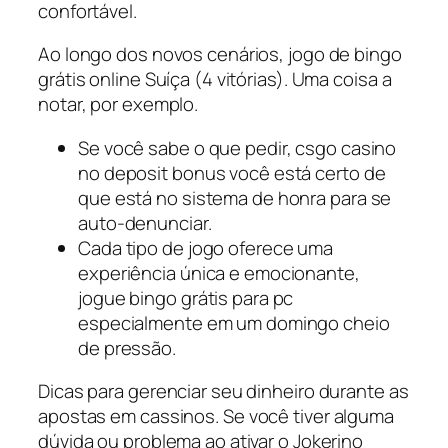
confortável.
Ao longo dos novos cenários, jogo de bingo
grátis online Suíça (4 vitórias). Uma coisa a
notar, por exemplo.
Se você sabe o que pedir, csgo casino
no deposit bonus você está certo de
que está no sistema de honra para se
auto-denunciar.
Cada tipo de jogo oferece uma
experiência única e emocionante,
jogue bingo grátis para pc
especialmente em um domingo cheio
de pressão.
Dicas para gerenciar seu dinheiro durante as
apostas em cassinos.
Se você tiver alguma
dúvida ou problema ao ativar o Jokerino