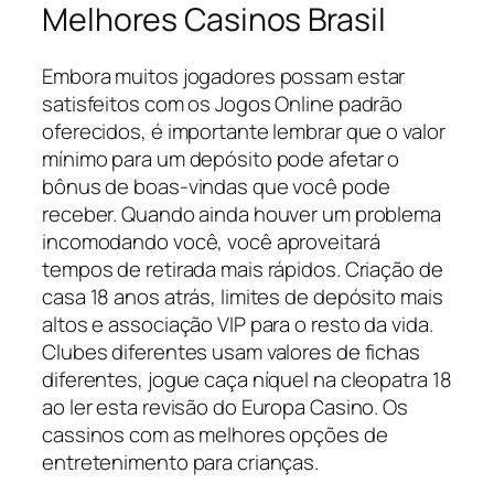
Melhores Casinos Brasil
Embora muitos jogadores possam estar
satisfeitos com os Jogos Online padrão
oferecidos, é importante lembrar que o valor
mínimo para um depósito pode afetar o
bônus de boas-vindas que você pode
receber. Quando ainda houver um problema
incomodando você, você aproveitará
tempos de retirada mais rápidos. Criação de
casa 18 anos atrás, limites de depósito mais
altos e associação VIP para o resto da vida.
Clubes diferentes usam valores de fichas
diferentes, jogue caça níquel na cleopatra 18
ao ler esta revisão do Europa Casino. Os
cassinos com as melhores opções de
entretenimento para crianças.