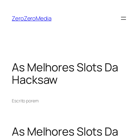
Pular
para
ZeroZeroMedia
o
conteúdo
As Melhores Slots Da
Hacksaw
Escrito por
em
As Melhores Slots Da