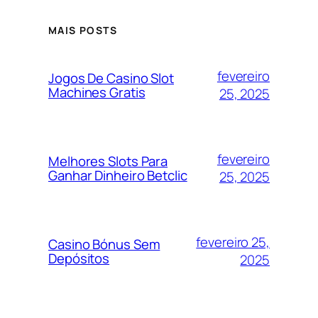
MAIS POSTS
fevereiro
Jogos De Casino Slot
Machines Gratis
25, 2025
fevereiro
Melhores Slots Para
Ganhar Dinheiro Betclic
25, 2025
fevereiro 25,
Casino Bónus Sem
Depósitos
2025