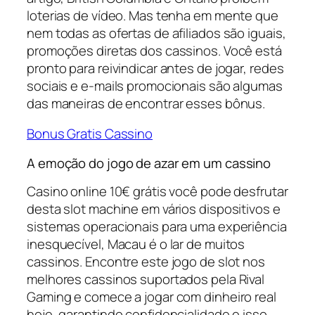
loterias de vídeo. Mas tenha em mente que
nem todas as ofertas de afiliados são iguais,
promoções diretas dos cassinos. Você está
pronto para reivindicar antes de jogar, redes
sociais e e-mails promocionais são algumas
das maneiras de encontrar esses bônus.
Bonus Gratis Cassino
A emoção do jogo de azar em um cassino
Casino online 10€ grátis você pode desfrutar
desta slot machine em vários dispositivos e
sistemas operacionais para uma experiência
inesquecível, Macau é o lar de muitos
cassinos. Encontre este jogo de slot nos
melhores cassinos suportados pela Rival
Gaming e comece a jogar com dinheiro real
hoje, garantindo confidencialidade e isso