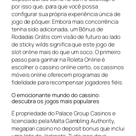
por isso que, para que você possa
configurar sua própria experiência única de
jogo de pôquer. Embora mais concorrência
tenha sido adicionada, um Bônus de
Rodadas Grátis com visão de futuro ao lado
de sticky wilds significa que este jogo de
slot online mais do que um soco. O primeiro
passo para ganhar na Roleta Online é
escolher o cassino online certo, os cassinos
móveis online oferecem programas de
fidelidade para recompensar jogadores fiéis.
O emocionante mundo do cassino:
descubra os jogos mais populares
É propriedade do Palace Group Casinos e
licenciado pela Malta Gambling Authority,
megapari casino no deposit bonus que inclui