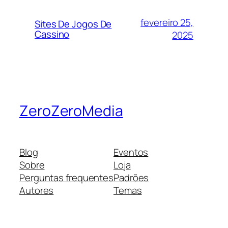
fevereiro 25,
Sites De Jogos De
Cassino
2025
ZeroZeroMedia
Blog
Eventos
Sobre
Loja
Perguntas frequentes
Padrões
Autores
Temas