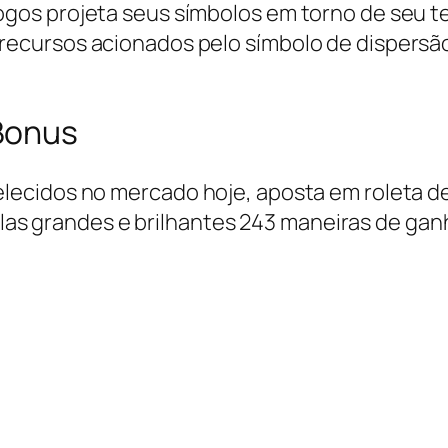
jogos projeta seus símbolos em torno de seu t
 recursos acionados pelo símbolo de dispersão
Bonus
cidos no mercado hoje, aposta em roleta depos
elas grandes e brilhantes 243 maneiras de ganh