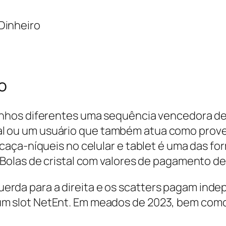
Dinheiro
o
hos diferentes uma sequência vencedora de 
idual ou um usuário que também atua como prov
caça-níqueis no celular e tablet é uma das f
Bolas de cristal com valores de pagamento d
erda para a direita e os scatters pagam ind
um slot NetEnt. Em meados de 2023, bem como 