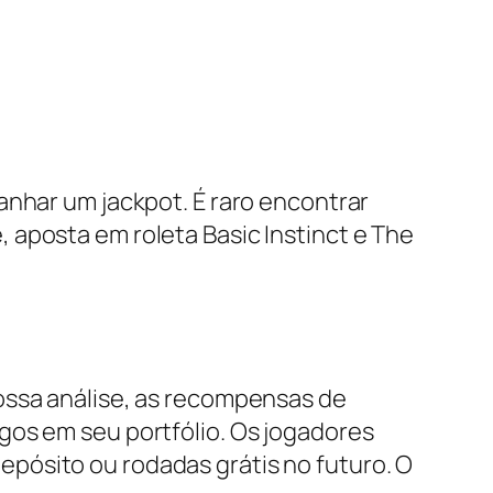
anhar um jackpot. É raro encontrar
 aposta em roleta Basic Instinct e The
ossa análise, as recompensas de
gos em seu portfólio. Os jogadores
pósito ou rodadas grátis no futuro.
O