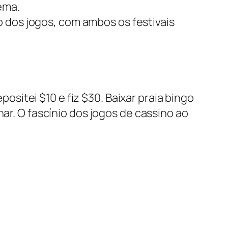
ema.
 dos jogos, com ambos os festivais
itei $10 e fiz $30. Baixar praia bingo
ar. O fascínio dos jogos de cassino ao