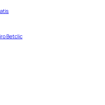
atis
ro Betclic