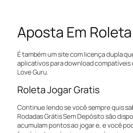
Aposta Em Roleta
É também um site com licença dupla que
aplicativos para download compatíveis 
Love Guru.
Roleta Jogar Gratis
Continue lendo se você sempre quis sab
Rodadas Grátis Sem Depósito são dispon
acumulam pontos ao jogar e, e você po