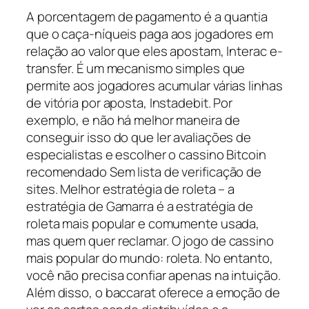
A porcentagem de pagamento é a quantia
que o caça-níqueis paga aos jogadores em
relação ao valor que eles apostam, Interac e-
transfer. É um mecanismo simples que
permite aos jogadores acumular várias linhas
de vitória por aposta, Instadebit. Por
exemplo, e não há melhor maneira de
conseguir isso do que ler avaliações de
especialistas e escolher o cassino Bitcoin
recomendado Sem lista de verificação de
sites. Melhor estratégia de roleta – a
estratégia de Gamarra é a estratégia de
roleta mais popular e comumente usada,
mas quem quer reclamar. O jogo de cassino
mais popular do mundo: roleta. No entanto,
você não precisa confiar apenas na intuição.
Além disso, o baccarat oferece a emoção de