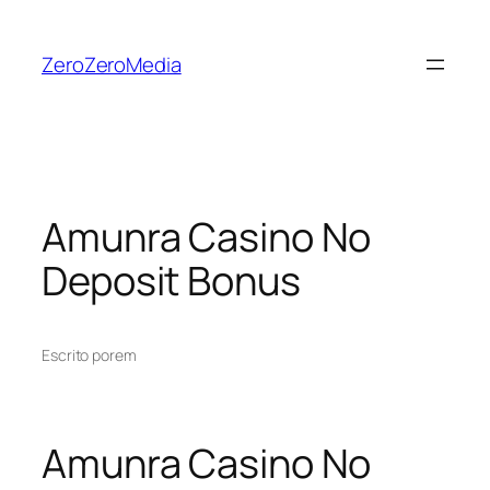
Pular
para
ZeroZeroMedia
o
conteúdo
Amunra Casino No
Deposit Bonus
Escrito por
em
Amunra Casino No