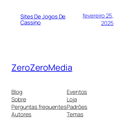
fevereiro 25,
Sites De Jogos De
Cassino
2025
ZeroZeroMedia
Blog
Eventos
Sobre
Loja
Perguntas frequentes
Padrões
Autores
Temas