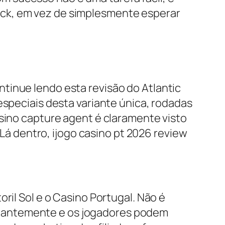
ck, em vez de simplesmente esperar
tinue lendo esta revisão do Atlantic
especiais desta variante única, rodadas
asino capture agent é claramente visto
 Lá dentro, ijogo casino pt 2026 review
ril Sol e o Casino Portugal. Não é
stantemente e os jogadores podem