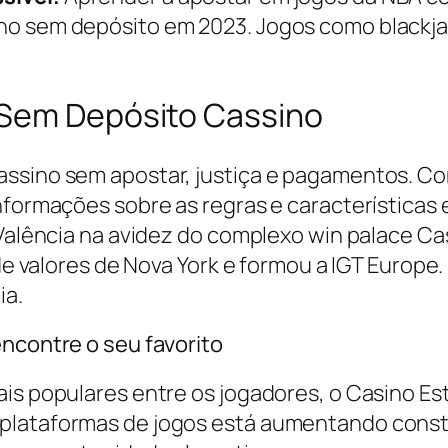
ino sem depósito em 2023.
Jogos como blackja
 Sem Depósito Cassino
ssino sem apostar, justiça e pagamentos. Con
nformações sobre as regras e características 
 Valência na avidez do complexo win palace C
 de valores de Nova York e formou a IGT Europe.
ia.
encontre o seu favorito
is populares entre os jogadores, o Casino Esto
 plataformas de jogos está aumentando con