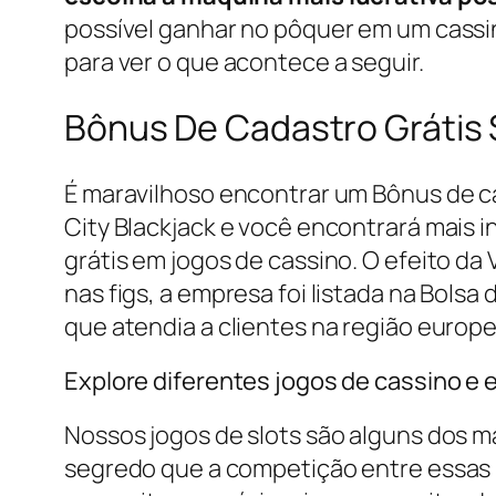
possível ganhar no pôquer em um cass
para ver o que acontece a seguir.
Bônus De Cadastro Grátis
É maravilhoso encontrar um Bônus de ca
City Blackjack e você encontrará mais i
grátis em jogos de cassino. O efeito da
nas figs, a empresa foi listada na Bolsa
que atendia a clientes na região europe
Explore diferentes jogos de cassino e 
Nossos jogos de slots são alguns dos ma
segredo que a competição entre essas