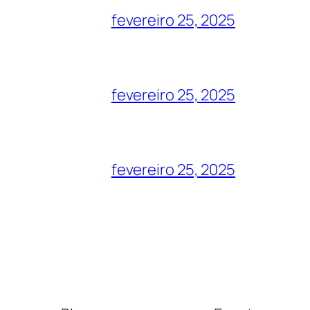
fevereiro 25, 2025
fevereiro 25, 2025
fevereiro 25, 2025