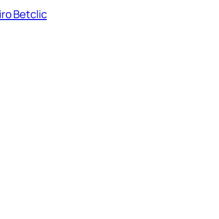
ro Betclic