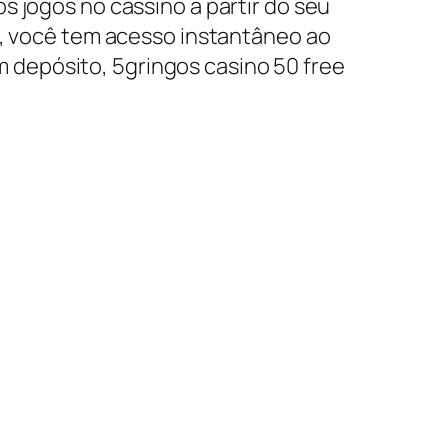
s jogos no cassino a partir do seu
m, você tem acesso instantâneo ao
depósito, 5gringos casino 50 free