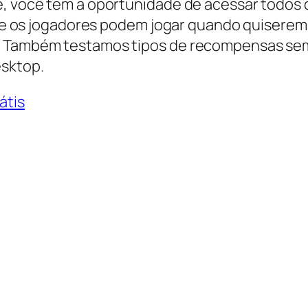
, você tem a oportunidade de acessar todos o
a que os jogadores podem jogar quando quisere
. Também testamos tipos de recompensas sem 
esktop.
átis