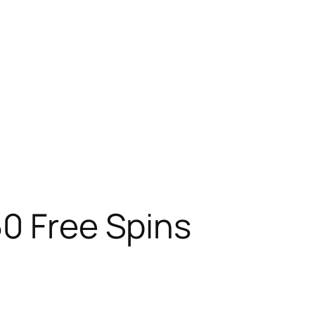
0 Free Spins