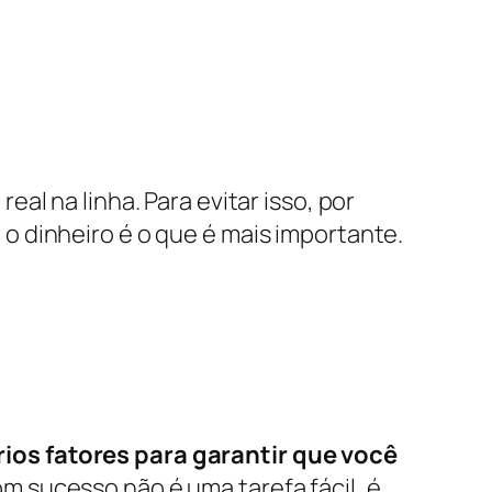
l na linha. Para evitar isso, por
 dinheiro é o que é mais importante.
ios fatores para garantir que você
m sucesso não é uma tarefa fácil, é