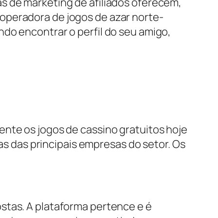
s de marketing de afiliados oferecem,
operadora de jogos de azar norte-
do encontrar o perfil do seu amigo,
ente os jogos de cassino gratuitos hoje
 das principais empresas do setor. Os
stas. A plataforma pertence e é