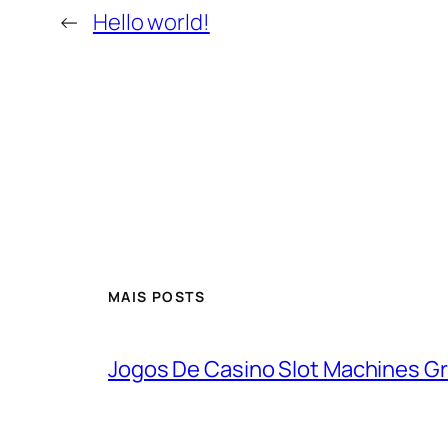
←
Hello world!
MAIS POSTS
Jogos De Casino Slot Machines Gr