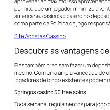
aproveitar ao máximo isso aproveitando
permite que um jogador minimize a van
americana, casinolab casino no deposit
como parte da Política de jogo responsá
Site Apostas Cassino
Descubra as vantagens de 
Eles também precisam fazer um depósito
mesmo. Com uma ampla variedade de ofe
jogadores de bingo existentes podem nã
5gringos casino 50 free spins
Toda semana, regulamentos para jogo do