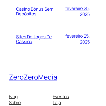
fevereiro 25,
Casino Bónus Sem
Depósitos
2025
fevereiro 25,
Sites De Jogos De
Cassino
2025
ZeroZeroMedia
Blog
Eventos
Sobre
Loja