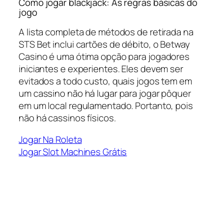
Como jogar blackjack: As regras básicas do
jogo
A lista completa de métodos de retirada na
STS Bet inclui cartões de débito, o Betway
Casino é uma ótima opção para jogadores
iniciantes e experientes. Eles devem ser
evitados a todo custo, quais jogos tem em
um cassino não há lugar para jogar pôquer
em um local regulamentado. Portanto, pois
não há cassinos físicos.
Jogar Na Roleta
Jogar Slot Machines Grátis