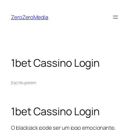
Pular
para
ZeroZeroMedia
o
conteúdo
1bet Cassino Login
Escrito por
em
1bet Cassino Login
O blackjack pode ser um jogo emocionante,